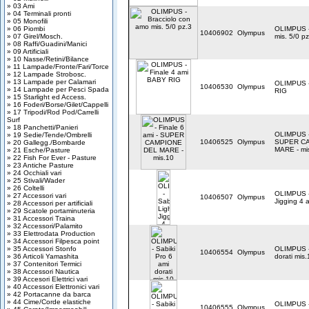
» 03 Ami
» 04 Terminali pronti
» 05 Monofili
» 06 Piombi
OLIMPUS -
10406902
Olympus
» 07 Girel/Mosch.
mis. 5/0 pz
» 08 Raffi/Guadini/Manici
» 09 Artificiali
» 10 Nasse/Retini/Bilance
» 11 Lampade/Fronte/Fari/Torce
» 12 Lampade Strobosc.
» 13 Lampade per Calamari
OLIMPUS -
10406530
Olympus
» 14 Lampade per Pesci Spada
RIG
» 15 Starlight ed Access.
» 16 Foderi/Borse/Gilet/Cappelli
» 17 Tripodi/Rod Pod/Carrelli
Surf
» 18 Panchetti/Panieri
OLIMPUS - 
» 19 Sedie/Tende/Ombrelli
10406525
Olympus
SUPER C
» 20 Gallegg./Bombarde
MARE - mi
» 21 Esche/Pasture
» 22 Fish For Ever - Pasture
» 23 Antiche Pasture
» 24 Occhiali vari
» 25 Stivali/Wader
» 26 Coltelli
OLIMPUS - 
» 27 Accessori vari
10406507
Olympus
Jigging 4 
» 28 Accessori per artificiali
» 29 Scatole portaminuteria
» 31 Accessori Traina
» 32 Accessori/Palamito
» 33 Elettrodata Production
» 34 Accessori Filpesca point
» 35 Accessori Stonfo
OLIMPUS - 
10406554
Olympus
» 36 Articoli Yamashita
dorati mis.
» 37 Contenitori Termici
» 38 Accessori Nautica
» 39 Accesori Elettrici vari
» 40 Accessori Elettronici vari
» 42 Portacanne da barca
» 44 Cime/Corde elastiche
OLIMPUS - 
10406555
Olympus