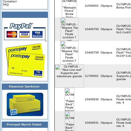
Contattaci
OLYMPUS -
FAQ
11506603
Olympus
Borsa Port
OLYMPUS 
10406760
Olympus
Flash" Fin
6x1+1x4/0
OLYMPUS 
10406759
Olympus
Flash" Fin
6x1/0+1x4
OLYMPUS -
11706902
Olympus
Supporto p
grande
Situazione Spedizioni
OLYMPUS -
10406630
Olympus
Finale bol
mis. 4
OLYMPUS -
10406631
Olympus
Finale bol
Principali Marchi Trattati
mis. 6