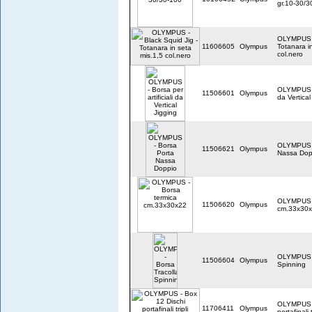
gr.10-30/3
OLYMPUS - 
11606605
Olympus
Totanara i
col.nero
OLYMPUS - 
11506601
Olympus
da Vertical
OLYMPUS -
11506621
Olympus
Nassa Dop
OLYMPUS -
11506620
Olympus
cm.33x30
OLYMPUS -
11506604
Olympus
Spinning
OLYMPUS -
11706411
Olympus
portafinali 