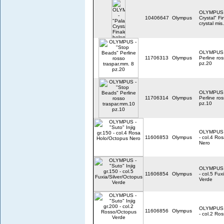
OLYMPUS 
10406647
Olympus
Crystal" Fi
crystal mis
OLYMPUS -
11706313
Olympus
Perline ro
pz.20
OLYMPUS -
11706314
Olympus
Perline ro
pz.10
OLYMPUS - 
11606853
Olympus
- col.4 Ro
Nero
OLYMPUS - 
11606854
Olympus
- col.5 Fux
Verde
OLYMPUS - 
11606856
Olympus
- col.2 Ro