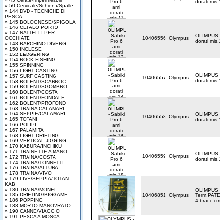
» 45 Cerate/Impermeabili
dorati mis.
» 50 Cervicale/Schiena/Spalle
» 144 DVD - TECNICHE DI
PESCA
» 145 BOLOGNESE/SPIGOLA
» 146 CEFALO PORTO
» 147 NATTELLI PER
OLIMPUS - 
OCCHIATE
10406556
Olympus
dorati mis.
» 148 BARCHINO DIVERG.
» 150 INGLESE
» 152 LEDGERING
» 154 ROCK FISHING
» 155 SPINNING
» 156 LIGHT CASTING
OLIMPUS - 
» 157 SURF CASTING
10406557
Olympus
dorati mis.
» 158 BOLENT/SCARROC.
» 159 BOLENT/SGOMBRO
» 160 BOLENT/COSTA
» 161 BOLENT/FONDALE
» 162 BOLENT/PROFOND
» 163 TRAINA CALAMARI
» 164 SEPPIE/CALAMARI
OLIMPUS - 
10406558
Olympus
» 165 TOTANI
dorati mis.
» 166 POLIPI
» 167 PALAMITA
» 168 LIGHT DRIFTING
» 169 VERTICAL JIGGING
» 170 KABURA/INCHIKU
» 171 TRAINETTE A MANO
OLIMPUS - 
10406559
Olympus
» 172 TRAINA/COSTA
dorati mis.
» 174 TRAINA/TONNETTI
» 176 TRAINA/ALTURA
» 178 TRAINA/VIVO
» 179 LIVE/SEPPIA/TOTAN
KAB
» 180 TRAINA/MONEL
OLIMPUS 
» 185 DRIFTING/BIGGAME
10406851
Olympus
Term.PAT
» 186 POPPING
4 bracc.cm
» 188 MORTO MANOVRATO
» 190 CANNE/VIAGGIO
» 191 PESCA A MOSCA