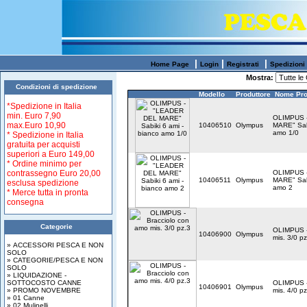
|
|
|
Home Page
Login
Registrati
Spedizioni
Mostra:
Condizioni di spedizione
Modello
Produttore
Nome Pro
*Spedizione in Italia
min.
Euro 7,90
OLIMPUS 
max.
Euro 10,90
10406510
Olympus
MARE" Sabi
amo 1/0
* Spedizione in Italia
gratuita per acquisti
superiori a
Euro 149,00
* Ordine minimo per
contrassegno Euro 20,00
OLIMPUS 
10406511
Olympus
MARE" Sabi
esclusa spedizione
amo 2
* Merce tutta in pronta
consegna
Categorie
OLIMPUS -
10406900
Olympus
mis. 3/0 pz
» ACCESSORI PESCA E NON
SOLO
» CATEGORIE/PESCA E NON
SOLO
» LIQUIDAZIONE -
SOTTOCOSTO CANNE
OLIMPUS -
10406901
Olympus
» PROMO NOVEMBRE
mis. 4/0 pz
» 01 Canne
» 02 Mulinelli