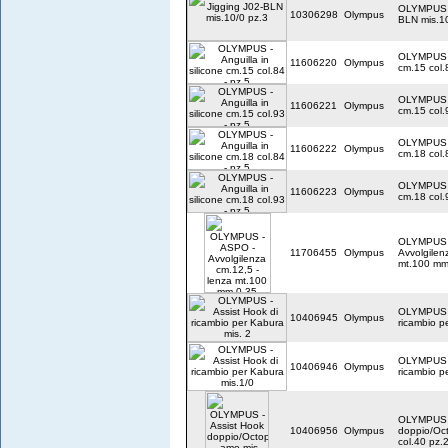
OLYMPUS -
10306298
Olympus
BLN mis.10
OLYMPUS - 
11606220
Olympus
cm.15 col.
OLYMPUS - 
11606221
Olympus
cm.15 col.
OLYMPUS - 
11606222
Olympus
cm.18 col.
OLYMPUS - 
11606223
Olympus
cm.18 col.
OLYMPUS 
11706455
Olympus
Avvolgilen
mt.100 mm
OLYMPUS -
10406945
Olympus
ricambio p
OLYMPUS -
10406946
Olympus
ricambio p
OLYMPUS -
10406956
Olympus
doppio/Oct
col.40 pz.