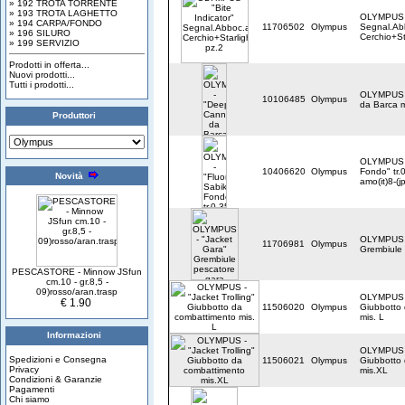
» 192 TROTA TORRENTE
» 193 TROTA LAGHETTO
OLYMPUS - 
» 194 CARPA/FONDO
11706502
Olympus
Segnal.Ab
» 196 SILURO
Cerchio+St
» 199 SERVIZIO
Prodotti in offerta...
Nuovi prodotti...
Tutti i prodotti...
OLYMPUS 
10106485
Olympus
da Barca m
Produttori
OLYMPUS -
10406620
Olympus
Fondo" tr.
Novità
amo(it)8-(j
OLYMPUS -
11706981
Olympus
Grembiule 
PESCASTORE - Minnow JSfun
cm.10 - gr.8,5 -
09)rosso/aran.trasp
OLYMPUS - 
€ 1.90
11506020
Olympus
Giubbotto
mis. L
Informazioni
OLYMPUS - 
Spedizioni e Consegna
11506021
Olympus
Giubbotto
Privacy
mis.XL
Condizioni & Garanzie
Pagamenti
Chi siamo