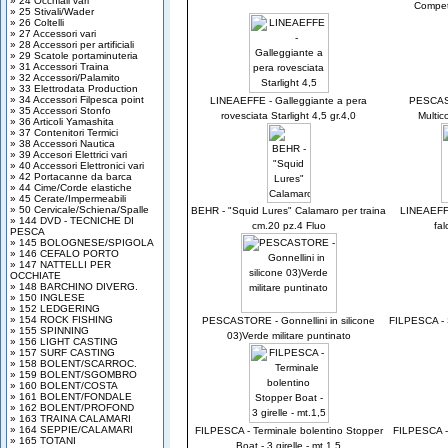
» 24 Occhiali vari
Competi
» 25 Stivali/Wader
» 26 Coltelli
» 27 Accessori vari
» 28 Accessori per artificiali
» 29 Scatole portaminuteria
» 31 Accessori Traina
» 32 Accessori/Palamito
» 33 Elettrodata Production
» 34 Accessori Filpesca point
LINEAEFFE - Galleggiante a pera
PESCAST
» 35 Accessori Stonfo
rovesciata Starlight 4,5 gr.4,0
Multic
» 36 Articoli Yamashita
» 37 Contenitori Termici
» 38 Accessori Nautica
» 39 Accesori Elettrici vari
» 40 Accessori Elettronici vari
» 42 Portacanne da barca
» 44 Cime/Corde elastiche
» 45 Cerate/Impermeabili
» 50 Cervicale/Schiena/Spalle
BEHR - "Squid Lures" Calamaro per traina
LINEAEFFE
» 144 DVD - TECNICHE DI
cm.20 pz.4 Fluo
fal
PESCA
» 145 BOLOGNESE/SPIGOLA
» 146 CEFALO PORTO
» 147 NATTELLI PER
OCCHIATE
» 148 BARCHINO DIVERG.
» 150 INGLESE
» 152 LEDGERING
» 154 ROCK FISHING
PESCASTORE - Gonnellini in silicone
FILPESCA - S
» 155 SPINNING
03)Verde militare puntinato
» 156 LIGHT CASTING
» 157 SURF CASTING
» 158 BOLENT/SCARROC.
» 159 BOLENT/SGOMBRO
» 160 BOLENT/COSTA
» 161 BOLENT/FONDALE
» 162 BOLENT/PROFOND
» 163 TRAINA CALAMARI
» 164 SEPPIE/CALAMARI
FILPESCA - Terminale bolentino Stopper
FILPESCA - 
» 165 TOTANI
Boat - 3 girelle - mt.1,5