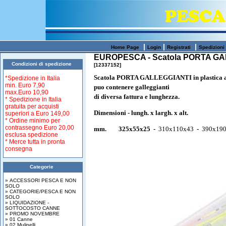
|
|
|
Home Page
Login
Registrati
Spedizioni
EUROPESCA - Scatola PORTA GA
Condizioni di spedizione
[12337152]
Scatola PORTA GALLEGGIANTI i
n plastica
*Spedizione in Italia
min.
Euro 7,90
puo contenere galleggianti
max.
Euro 10,90
di diversa fattura e lunghezza.
* Spedizione in Italia
gratuita per acquisti
Dimensioni - lungh. x largh. x alt.
superiori a
Euro 149,00
* Ordine minimo per
contrassegno Euro 20,00
mm. 325x55x25 -
310x110x43
-
390x190
esclusa spedizione
* Merce tutta in pronta
consegna
Categorie
» ACCESSORI PESCA E NON
SOLO
» CATEGORIE/PESCA E NON
SOLO
» LIQUIDAZIONE -
SOTTOCOSTO CANNE
» PROMO NOVEMBRE
» 01 Canne
» 02 Mulinelli