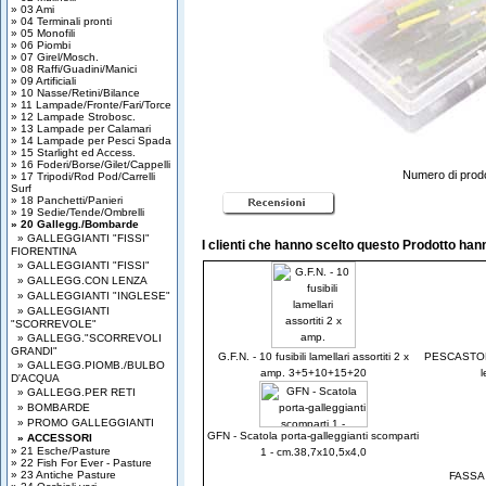
» 03 Ami
» 04 Terminali pronti
» 05 Monofili
» 06 Piombi
» 07 Girel/Mosch.
» 08 Raffi/Guadini/Manici
» 09 Artificiali
» 10 Nasse/Retini/Bilance
» 11 Lampade/Fronte/Fari/Torce
» 12 Lampade Strobosc.
» 13 Lampade per Calamari
» 14 Lampade per Pesci Spada
» 15 Starlight ed Access.
» 16 Foderi/Borse/Gilet/Cappelli
Numero di prodot
» 17 Tripodi/Rod Pod/Carrelli
Surf
» 18 Panchetti/Panieri
» 19 Sedie/Tende/Ombrelli
» 20 Gallegg./Bombarde
» GALLEGGIANTI "FISSI"
I clienti che hanno scelto questo Prodotto ha
FIORENTINA
» GALLEGGIANTI "FISSI"
» GALLEGG.CON LENZA
» GALLEGGIANTI "INGLESE"
» GALLEGGIANTI
"SCORREVOLE"
» GALLEGG."SCORREVOLI
GRANDI"
G.F.N. - 10 fusibili lamellari assortiti 2 x
PESCASTORE 
» GALLEGG.PIOMB./BULBO
amp. 3+5+10+15+20
l
D'ACQUA
» GALLEGG.PER RETI
» BOMBARDE
» PROMO GALLEGGIANTI
GFN - Scatola porta-galleggianti scomparti
» ACCESSORI
» 21 Esche/Pasture
1 - cm.38,7x10,5x4,0
» 22 Fish For Ever - Pasture
» 23 Antiche Pasture
FASSA 