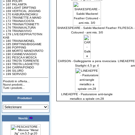
» 166 POLIPI
» 167 PALAMITA
» 168 LIGHT DRIFTING
» 169 VERTICAL JIGGING
» 170 KABURA/INCHIKU
» 171 TRAINETTE A MANO
» 172 TRAINA/COSTA
» 174 TRAINA/TONNETTI
» 176 TRAINA/ALTURA
SHAKESPEARE - Sabiki Mackerel Feather
FILPESCA - S
» 178 TRAINA/VIVO
Coloured - ami mis. 3/0
» 179 LIVE/SEPPIA/TOTAN
KAB
» 180 TRAINA/MONEL
» 185 DRIFTING/BIGGAME
» 186 POPPING
» 188 MORTO MANOVRATO
» 190 CANNE/VIAGGIO
» 191 PESCA A MOSCA
» 192 TROTA TORRENTE
CARSON - Galleggiante a pera rovesciata
LINEAEFFE -
» 193 TROTA LAGHETTO
Starlight 4,5 gr. 4
am
» 194 CARPA/FONDO
» 196 SILURO
» 199 SERVIZIO
Prodotti in offerta...
Nuovi prodotti...
Tutti i prodotti...
LINEAEFFE - Pasturatore anti-tangle
Produttori
metallico a spirale cm.28
Novità