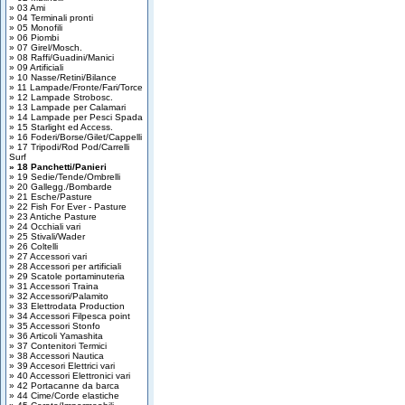
» 03 Ami
» 04 Terminali pronti
» 05 Monofili
» 06 Piombi
» 07 Girel/Mosch.
» 08 Raffi/Guadini/Manici
» 09 Artificiali
» 10 Nasse/Retini/Bilance
» 11 Lampade/Fronte/Fari/Torce
» 12 Lampade Strobosc.
» 13 Lampade per Calamari
» 14 Lampade per Pesci Spada
» 15 Starlight ed Access.
» 16 Foderi/Borse/Gilet/Cappelli
» 17 Tripodi/Rod Pod/Carrelli
Surf
» 18 Panchetti/Panieri
» 19 Sedie/Tende/Ombrelli
» 20 Gallegg./Bombarde
» 21 Esche/Pasture
» 22 Fish For Ever - Pasture
» 23 Antiche Pasture
» 24 Occhiali vari
» 25 Stivali/Wader
» 26 Coltelli
» 27 Accessori vari
» 28 Accessori per artificiali
» 29 Scatole portaminuteria
» 31 Accessori Traina
» 32 Accessori/Palamito
» 33 Elettrodata Production
» 34 Accessori Filpesca point
» 35 Accessori Stonfo
» 36 Articoli Yamashita
» 37 Contenitori Termici
» 38 Accessori Nautica
» 39 Accesori Elettrici vari
» 40 Accessori Elettronici vari
» 42 Portacanne da barca
» 44 Cime/Corde elastiche