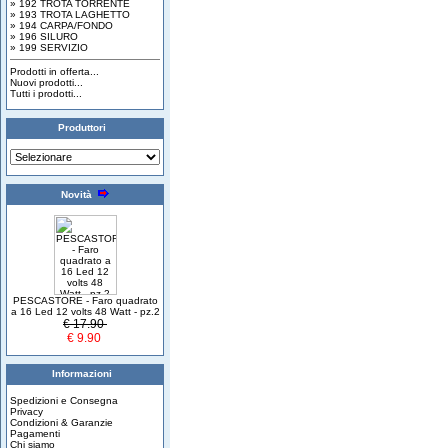
» 192 TROTA TORRENTE
» 193 TROTA LAGHETTO
» 194 CARPA/FONDO
» 196 SILURO
» 199 SERVIZIO
Prodotti in offerta...
Nuovi prodotti...
Tutti i prodotti...
Produttori
Novità
PESCASTORE - Faro quadrato
a 16 Led 12 volts 48 Watt - pz.2
€ 17.90
€ 9.90
Informazioni
Spedizioni e Consegna
Privacy
Condizioni & Garanzie
Pagamenti
Chi siamo