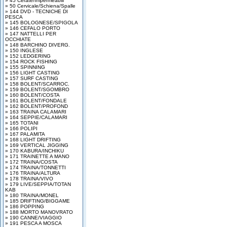
» 45 Cerate/Impermeabili
» 50 Cervicale/Schiena/Spalle
» 144 DVD - TECNICHE DI
PESCA
» 145 BOLOGNESE/SPIGOLA
» 146 CEFALO PORTO
» 147 NATTELLI PER
OCCHIATE
» 148 BARCHINO DIVERG.
» 150 INGLESE
» 152 LEDGERING
» 154 ROCK FISHING
» 155 SPINNING
» 156 LIGHT CASTING
» 157 SURF CASTING
» 158 BOLENT/SCARROC.
» 159 BOLENT/SGOMBRO
» 160 BOLENT/COSTA
» 161 BOLENT/FONDALE
» 162 BOLENT/PROFOND
» 163 TRAINA CALAMARI
» 164 SEPPIE/CALAMARI
» 165 TOTANI
» 166 POLIPI
» 167 PALAMITA
» 168 LIGHT DRIFTING
» 169 VERTICAL JIGGING
» 170 KABURA/INCHIKU
» 171 TRAINETTE A MANO
» 172 TRAINA/COSTA
» 174 TRAINA/TONNETTI
» 176 TRAINA/ALTURA
» 178 TRAINA/VIVO
» 179 LIVE/SEPPIA/TOTAN
KAB
» 180 TRAINA/MONEL
» 185 DRIFTING/BIGGAME
» 186 POPPING
» 188 MORTO MANOVRATO
» 190 CANNE/VIAGGIO
» 191 PESCA A MOSCA