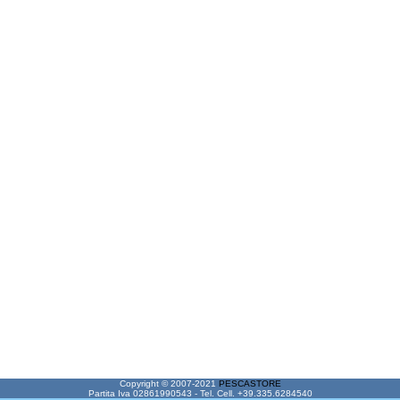
Copyright © 2007-2021
PESCASTORE
Partita Iva 02861990543 - Tel. Cell. +39.335.6284540