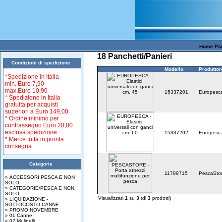
Home Pa
18 Panchetti/Panieri
Condizioni di spedizione
Modello
Produttor
*Spedizione in Italia
min.
Euro 7,90
max.
Euro 10,90
15337201
Europesc
* Spedizione in Italia
gratuita per acquisti
superiori a
Euro 149,00
* Ordine minimo per
contrassegno Euro 20,00
esclusa spedizione
15337202
Europesc
* Merce tutta in pronta
consegna
Categorie
11799715
PescaSto
» ACCESSORI PESCA E NON
SOLO
» CATEGORIE/PESCA E NON
SOLO
Visualizzati
1
su
3
(di
3
prodotti)
» LIQUIDAZIONE -
SOTTOCOSTO CANNE
» PROMO NOVEMBRE
» 01 Canne
» 02 Mulinelli