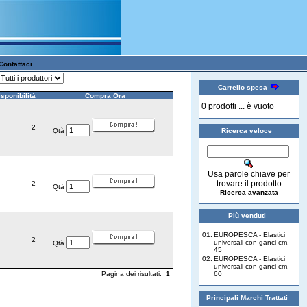
Contattaci
Carrello spesa
sponibilità
Compra Ora
0 prodotti ... è vuoto
2
Qtà
Ricerca veloce
Usa parole chiave per
trovare il prodotto
2
Qtà
Ricerca avanzata
Più venduti
01.
EUROPESCA - Elastici
2
universali con ganci cm.
Qtà
45
02.
EUROPESCA - Elastici
universali con ganci cm.
Pagina dei risultati:
1
60
Principali Marchi Trattati