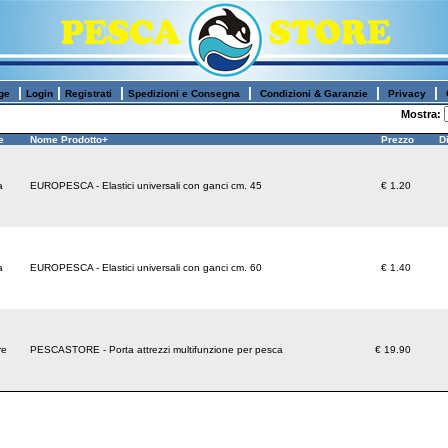
|
|
|
|
|
|
ge
Login
Registrati
Spedizioni e Consegna
Condizioni & Garanzie
Privacy
Mostra:
e
Nome Prodotto+
Prezzo
Di
a
EUROPESCA - Elastici universali con ganci cm. 45
€ 1.20
a
EUROPESCA - Elastici universali con ganci cm. 60
€ 1.40
re
PESCASTORE - Porta attrezzi multifunzione per pesca
€ 19.90