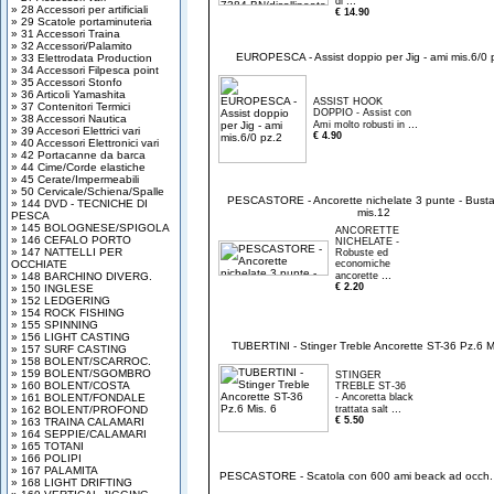
...
di
» 28 Accessori per artificiali
€ 14.90
» 29 Scatole portaminuteria
» 31 Accessori Traina
» 32 Accessori/Palamito
EUROPESCA - Assist doppio per Jig - ami mis.6/0 
» 33 Elettrodata Production
» 34 Accessori Filpesca point
» 35 Accessori Stonfo
» 36 Articoli Yamashita
ASSIST HOOK
» 37 Contenitori Termici
DOPPIO - Assist con
» 38 Accessori Nautica
...
Ami molto robusti in
» 39 Accesori Elettrici vari
€ 4.90
» 40 Accessori Elettronici vari
» 42 Portacanne da barca
» 44 Cime/Corde elastiche
» 45 Cerate/Impermeabili
» 50 Cervicale/Schiena/Spalle
PESCASTORE - Ancorette nichelate 3 punte - Busta
» 144 DVD - TECNICHE DI
mis.12
PESCA
» 145 BOLOGNESE/SPIGOLA
ANCORETTE
» 146 CEFALO PORTO
NICHELATE -
» 147 NATTELLI PER
Robuste ed
OCCHIATE
economiche
...
» 148 BARCHINO DIVERG.
ancorette
€ 2.20
» 150 INGLESE
» 152 LEDGERING
» 154 ROCK FISHING
» 155 SPINNING
» 156 LIGHT CASTING
TUBERTINI - Stinger Treble Ancorette ST-36 Pz.6 M
» 157 SURF CASTING
» 158 BOLENT/SCARROC.
» 159 BOLENT/SGOMBRO
STINGER
» 160 BOLENT/COSTA
TREBLE ST-36
» 161 BOLENT/FONDALE
- Ancoretta black
...
» 162 BOLENT/PROFOND
trattata salt
€ 5.50
» 163 TRAINA CALAMARI
» 164 SEPPIE/CALAMARI
» 165 TOTANI
» 166 POLIPI
» 167 PALAMITA
PESCASTORE - Scatola con 600 ami beack ad occh. 
» 168 LIGHT DRIFTING