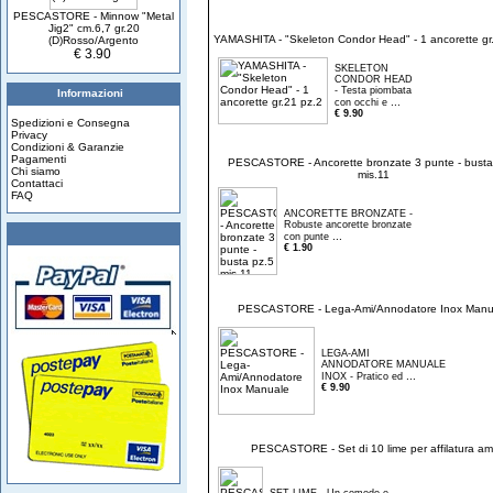
PESCASTORE - Minnow "Metal
Jig2" cm.6,7 gr.20
YAMASHITA - "Skeleton Condor Head" - 1 ancorette gr
(D)Rosso/Argento
€ 3.90
SKELETON
CONDOR HEAD
- Testa piombata
Informazioni
...
con occhi e
€ 9.90
Spedizioni e Consegna
Privacy
Condizioni & Garanzie
Pagamenti
PESCASTORE - Ancorette bronzate 3 punte - busta
Chi siamo
mis.11
Contattaci
FAQ
ANCORETTE BRONZATE -
Robuste ancorette bronzate
...
con punte
€ 1.90
PESCASTORE - Lega-Ami/Annodatore Inox Manu
LEGA-AMI
ANNODATORE MANUALE
...
INOX - Pratico ed
€ 9.90
PESCASTORE - Set di 10 lime per affilatura am