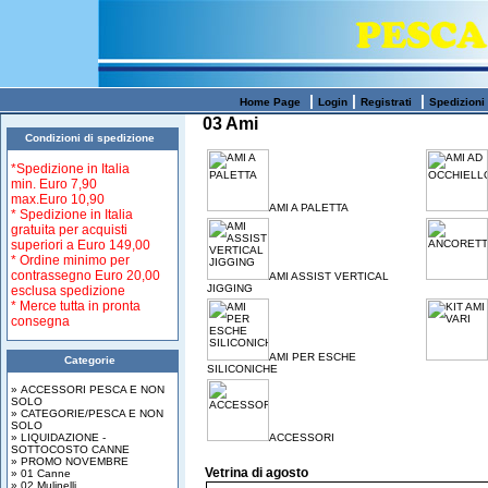
|
|
|
Home Page
Login
Registrati
Spedizioni
03 Ami
Condizioni di spedizione
*Spedizione in Italia
min.
Euro 7,90
max.
Euro 10,90
AMI A PALETTA
* Spedizione in Italia
gratuita per acquisti
superiori a
Euro 149,00
* Ordine minimo per
contrassegno Euro 20,00
AMI ASSIST VERTICAL
JIGGING
esclusa spedizione
* Merce tutta in pronta
consegna
AMI PER ESCHE
Categorie
SILICONICHE
» ACCESSORI PESCA E NON
SOLO
» CATEGORIE/PESCA E NON
SOLO
» LIQUIDAZIONE -
ACCESSORI
SOTTOCOSTO CANNE
» PROMO NOVEMBRE
Vetrina di agosto
» 01 Canne
» 02 Mulinelli