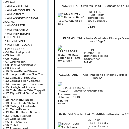
» 03 Ami
YAMASHITA - "Skeleton Head" - 2 ancorette gr.14 
» AMI A PALETTA
» AMI AD OCCHIELLO
SKELETON
» AMI CIRCLE
HEAD - Testa
piombata con
» AMI ASSIST VERTICAL
occhi e struttura
JIGGING
...
» ANCORETTE
€ 9.90
» AMI PALAMITO
» AMI PER ESCHE
SILICONICHE
PESCASTORE - Testa Piombate - Blister pz.5 - 
» KIT AMI VARI
mm.40/gr.3
» AMI PARTICOLARI
» ACCESSORI
TESTINE
» 04 Terminali pronti
PIOMBATE K -
» 05 Monofili
Blister con 5 testine
» 06 Piombi
...
piombate con
» 07 Girel/Mosch.
€ 3.90
» 08 Raffi/Guadini/Manici
» 09 Artificiali
» 10 Nasse/Retini/Bilance
» 11 Lampade/Fronte/Fari/Torce
PESCASTORE - "Iruka" Ancorette nichelate 3 punte -
» 12 Lampade Strobosc.
mis.12
» 13 Lampade per Calamari
» 14 Lampade per Pesci Spada
» 15 Starlight ed Access.
IRUKA ANCORETTE
» 16 Foderi/Borse/Gilet/Cappelli
- Ancorette nichelate con
» 17 Tripodi/Rod Pod/Carrelli
...
punta
Surf
€ 3.90
» 18 Panchetti/Panieri
» 19 Sedie/Tende/Ombrelli
» 20 Gallegg./Bombarde
» 21 Esche/Pasture
» 22 Fish For Ever - Pasture
SASA - VMC Circle Hook 7384-BN/disallineato mis.2/
» 23 Antiche Pasture
» 24 Occhiali vari
VMC 7384
» 25 Stivali/Wader
CIRCLE HOOK -
» 26 Coltelli
Serie molto ampia
» 27 Accessori vari