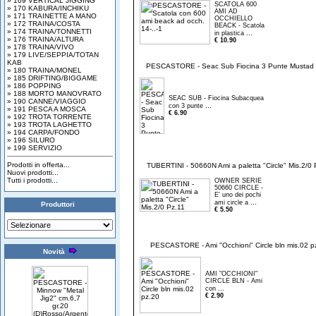
» 169 VERTICAL JIGGING
SCATOLA 600
» 170 KABURA/INCHIKU
AMI AD
» 171 TRAINETTE A MANO
OCCHIELLO
» 172 TRAINA/COSTA
BEACK - Scatola
» 174 TRAINA/TONNETTI
...
in plastica
» 176 TRAINA/ALTURA
€ 10.90
» 178 TRAINA/VIVO
» 179 LIVE/SEPPIA/TOTAN
KAB
PESCASTORE - Seac Sub Fiocina 3 Punte Mustad
» 180 TRAINA/MONEL
» 185 DRIFTING/BIGGAME
» 186 POPPING
» 188 MORTO MANOVRATO
SEAC SUB - Fiocina Subacquea
» 190 CANNE/VIAGGIO
...
con 3 punte
» 191 PESCA A MOSCA
€ 6.90
» 192 TROTA TORRENTE
» 193 TROTA LAGHETTO
» 194 CARPA/FONDO
» 196 SILURO
» 199 SERVIZIO
Prodotti in offerta...
TUBERTINI - 50660N Ami a paletta "Circle" Mis.2/0 
Nuovi prodotti...
Tutti i prodotti...
OWNER SERIE
50660 CIRCLE -
E' uno dei pochi
...
ami circle a
Produttori
€ 5.50
PESCASTORE - Ami "Occhioni" Circle bln mis.02 p
Novità
AMI "OCCHIONI"
CIRCLE BLN - Ami
...
con
€ 2.90