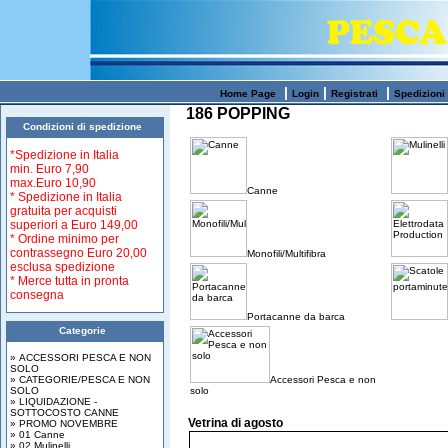
|
|
|
Home Page
Login
Registrati
Spedizioni
186 POPPING
Condizioni di spedizione
*Spedizione in Italia
min.
Euro 7,90
max.
Euro 10,90
Canne
* Spedizione in Italia
gratuita per acquisti
superiori a
Euro 149,00
* Ordine minimo per
contrassegno Euro 20,00
Monofili/Multifibra
esclusa spedizione
* Merce tutta in pronta
consegna
Portacanne da barca
Categorie
» ACCESSORI PESCA E NON
SOLO
» CATEGORIE/PESCA E NON
Accessori Pesca e non
SOLO
solo
» LIQUIDAZIONE -
SOTTOCOSTO CANNE
Vetrina di agosto
» PROMO NOVEMBRE
» 01 Canne
» 02 Mulinelli