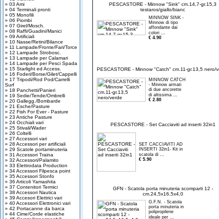
» 03 Ami
PESCASTORE - Minnow "Sink" cm.14,7-gr.15,3
» 04 Terminali pronti
testaros/giallo/bianc
» 05 Monofili
MINNOW SINK -
» 06 Piombi
Minnow di tipo
» 07 Girel/Mosch.
affondante dai
» 08 Raffi/Guadini/Manici
...
colori
» 09 Artificiali
€ 4.90
» 10 Nasse/Retini/Bilance
» 11 Lampade/Fronte/Fari/Torce
» 12 Lampade Strobosc.
» 13 Lampade per Calamari
» 14 Lampade per Pesci Spada
» 15 Starlight ed Access.
PESCASTORE - Minnow "Catch" cm.11-gr.13,5 nero/v
» 16 Foderi/Borse/Gilet/Cappelli
» 17 Tripodi/Rod Pod/Carrelli
MINNOW CATCH
Surf
- Minnow armati
di due ancorette
» 18 Panchetti/Panieri
...
di altissima
» 19 Sedie/Tende/Ombrelli
€ 2.80
» 20 Gallegg./Bombarde
» 21 Esche/Pasture
» 22 Fish For Ever - Pasture
» 23 Antiche Pasture
» 24 Occhiali vari
PESCASTORE - Set Cacciaviti ad inserti 32in1
» 25 Stivali/Wader
» 26 Coltelli
» 27 Accessori vari
» 28 Accessori per artificiali
SET CACCIAVITI AD
» 29 Scatole portaminuteria
INSERTI 32in1- Kit in
...
» 31 Accessori Traina
scatola di
€ 5.90
» 32 Accessori/Palamito
» 33 Elettrodata Production
» 34 Accessori Filpesca point
» 35 Accessori Stonfo
» 36 Articoli Yamashita
» 37 Contenitori Termici
GFN - Scatola porta minuteria scomparti 12 -
» 38 Accessori Nautica
cm.24,5x16,5x4,0
» 39 Accesori Elettrici vari
G.F.N. - Scatola
» 40 Accessori Elettronici vari
porta minuteria in
» 42 Portacanne da barca
polipropilene
» 44 Cime/Corde elastiche
...
ideale per