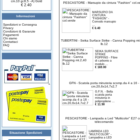
cm.10 gr.8,5 - A) Gold
PESCASTORE - Marsupio da cintura "Fashion" col.v
€ 2.40
MARSUPIO DA
CINTURA
Informazioni
"FASHION" -
Comodo marsupio
Spedizioni e Consegna
...
Privacy
€ 6.40
Condizioni & Garanzie
Pagamenti
Chi siamo
TUBERTINI - Seika Surface Strike - Canna Popping mt
Contattaci
lb.12
FAQ
SEIKA SURFACE
STRIKE
POPPING - Fibre
di carbonio a
...
modulo
€ 169.00
GFN - Scatola porta minuteria scomp.da 4 a 16 -
cm.20,6x14,7x2,7
G.F.N. - Bella
scatola porta
minuteria in
...
polipropilene
€ 11.90
PESCASTORE - Lampada a Led "Multicolor" E27 c
telecomando
LAMPADA LED
Situazione Spedizioni
"MULTICOLOR" -
Lampadina a LED