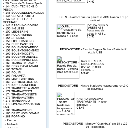
» 45 Cerate/Impermeabili
€ 4.90
» 50 Cervicale/Schiena/Spalle
» 144 DVD - TECNICHE DI
PESCA
» 145 BOLOGNESE/SPIGOLA
» 146 CEFALO PORTO
G.F.N. - Portacanne da parete in ABS bianco a 1 po
» 147 NATTELLI PER
verticali
OCCHIATE
PORTACANNE A
» 148 BARCHINO DIVERG.
PARETE ABS -
» 150 INGLESE
Portacanne da
» 152 LEDGERING
...
parete in ABS
» 154 ROCK FISHING
€ 7.50
» 155 SPINNING
» 156 LIGHT CASTING
» 157 SURF CASTING
» 158 BOLENT/SCARROC.
PESCASTORE - Rasoio Regola Barba - Batteria lith
» 159 BOLENT/SGOMBRO
ricaric.USB
» 160 BOLENT/COSTA
» 161 BOLENT/FONDALE
» 162 BOLENT/PROFOND
RASOIO TAGLIA
» 163 TRAINA CALAMARI
CAPELLI/REGOLA
» 164 SEPPIE/CALAMARI
BARBA - Rasoio
» 165 TOTANI
...
elettrico
» 166 POLIPI
€ 9.90
» 167 PALAMITA
» 168 LIGHT DRIFTING
» 169 VERTICAL JIGGING
» 170 KABURA/INCHIKU
PESCASTORE - Nastro biadesivo trasparente cm.3x
» 171 TRAINETTE A MANO
spess.mm.2
» 172 TRAINA/COSTA
» 174 TRAINA/TONNETTI
» 176 TRAINA/ALTURA
NASTRO BIADESIVO
» 178 TRAINA/VIVO
TRASPARENTE - Nastro
» 179 LIVE/SEPPIA/TOTAN
...
biadesivo
KAB
€ 3.40
» 180 TRAINA/MONEL
» 185 DRIFTING/BIGGAME
» 186 POPPING
» Canne
PESCASTORE - Minnow "Crankbait" cm.18 gr.26
» Mulinelli
05)Testarossa