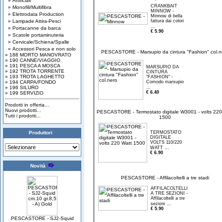
» Artificiali
CRANKBAIT
» Monofili/Multifibra
MINNOW -
» Elettrodata Production
Minnow di bella
» Lampade Attira-Pesci
fattura dai colori
...
» Portacanne da barca
€ 5.90
» Scatole portaminuteria
» Cervicale/Schiena/Spalle
» Accessori Pesca e non solo
PESCASTORE - Marsupio da cintura "Fashion" col.n
» 188 MORTO MANOVRATO
» 190 CANNE/VIAGGIO
» 191 PESCA A MOSCA
MARSUPIO DA
» 192 TROTA TORRENTE
CINTURA
» 193 TROTA LAGHETTO
"FASHION" -
» 194 CARPA/FONDO
Comodo marsupio
...
» 196 SILURO
€ 6.40
» 199 SERVIZIO
Prodotti in offerta...
Nuovi prodotti...
PESCASTORE - Termostato digitale W3001 - volts 220
Tutti i prodotti...
1500
Produttori
TERMOSTATO
DIGITALE
VOLTS 110/220
...
WATT
€ 6.90
Novità
PESCASTORE - Affilacoltelli a tre stadi
AFFILACOLTELLI
A TRE SEZIONI -
Affilacoltelli a tre
...
sezioni
€ 5.90
PESCASTORE - SJ2-Squid